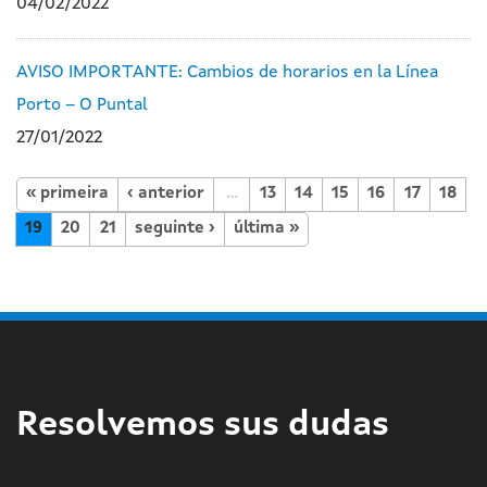
04/02/2022
AVISO IMPORTANTE: Cambios de horarios en la Línea
Porto – O Puntal
27/01/2022
« primeira
‹ anterior
…
13
14
15
16
17
18
19
20
21
seguinte ›
última »
Resolvemos sus dudas