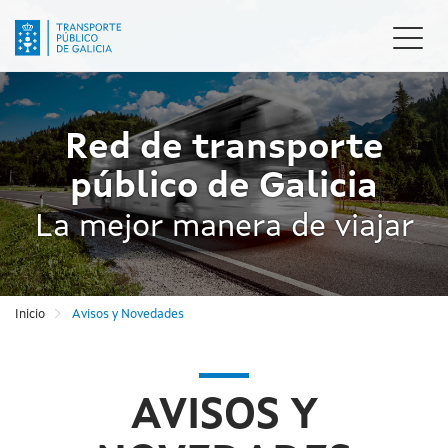
Pasar
al
Camb
contenido
naveg
principal
Red de transporte
público de Galicia
La mejor manera de viajar
Inicio
Avisos y Novedades
AVISOS Y