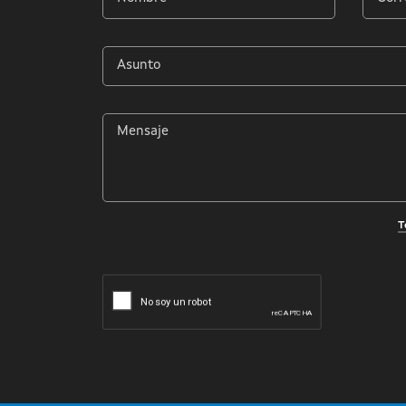
*
elect
*
Asunto
*
Mensaje
*
T