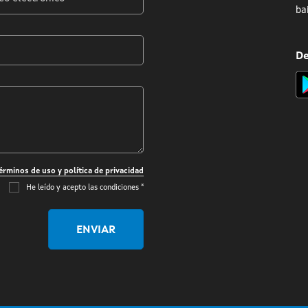
ba
rónico
De
érminos de uso y política de privacidad
He leído y acepto las condiciones
*
ENVIAR