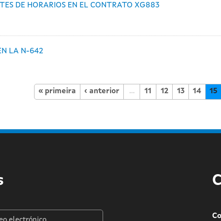
STES DE HORARIOS EN EL CONTRATO XG883
N LA N-642
« primeira
‹ anterior
…
11
12
13
14
15
s
C
Co
o