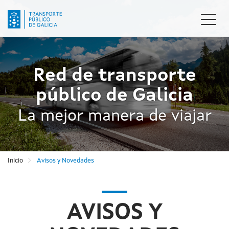
Pasar
al
Camb
contenido
naveg
principal
Red de transporte
público de Galicia
La mejor manera de viajar
Inicio
Avisos y Novedades
AVISOS Y