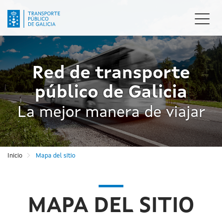
Pasar
al
Camb
contenido
naveg
principal
Red de transporte
público de Galicia
La mejor manera de viajar
Inicio
Mapa del sitio
MAPA DEL SITIO