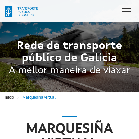
Ir
o
Camb
contido
naveg
principal
Rede de transporte
público de Galicia
A mellor maneira de viaxar
Inicio
Marquesiña virtual
MARQUESIÑA