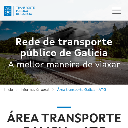
Ir
o
Camb
contido
naveg
principal
Rede de transporte
público de Galicia
A mellor maneira de viaxar
Inicio
Información xeral
Área transporte Galicia - ATG
ÁREA TRANSPORTE