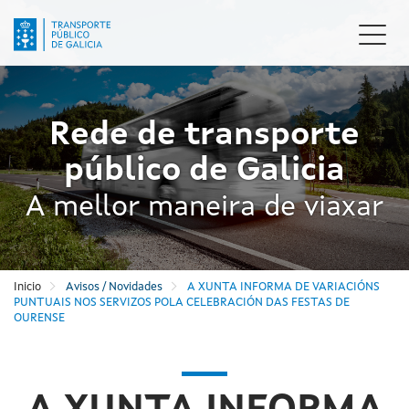
Ir
o
Camb
contido
naveg
principal
Rede de transporte
público de Galicia
A mellor maneira de viaxar
Inicio
Avisos / Novidades
A XUNTA INFORMA DE VARIACIÓNS
PUNTUAIS NOS SERVIZOS POLA CELEBRACIÓN DAS FESTAS DE
OURENSE