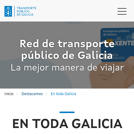
Pasar
al
Camb
contenido
naveg
principal
Red de transporte
público de Galicia
La mejor manera de viajar
Inicio
Destacamos
En toda Galicia
EN TODA GALICIA