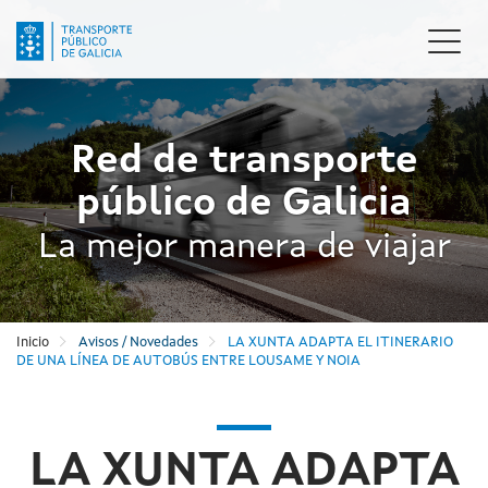
Pasar
al
Camb
contenido
naveg
principal
Red de transporte
público de Galicia
La mejor manera de viajar
Inicio
Avisos / Novedades
LA XUNTA ADAPTA EL ITINERARIO
DE UNA LÍNEA DE AUTOBÚS ENTRE LOUSAME Y NOIA
LA XUNTA ADAPTA